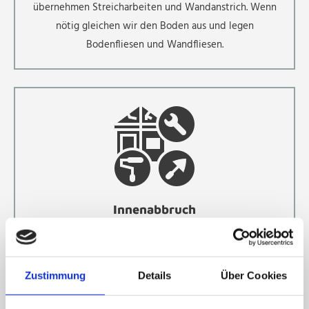
übernehmen Streicharbeiten und Wandanstrich. Wenn
nötig gleichen wir den Boden aus und legen
Bodenfliesen und Wandfliesen.
Innenabbruch
Im Zuge einer Sanierung übernehmen wir den
Innenabbruch und Entkernung des Bauwerks. Unser
Team kümmert sich um den sicheren Abbruch von
Zustimmung
Details
Über Cookies
Innenwänden sowie die Entfernung von Estrich, Fliesen,
Bodenbeläge und Tapeten. Anschließend entsorgen wir