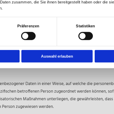
 Daten zusammen, die Sie ihnen bereitgestellt haben oder die s
n.
rung gespeicherter personenbezogener Daten mit dem Ziel, ihr
Präferenzen
Statistiken
rarbeitung personenbezogener Daten, die darin besteht, dass
 sich auf eine natürliche Person beziehen, zu bewerten, ins
it, persönlicher Vorlieben, Interessen, Zuverlässigkeit, Verha
Auswahl erlauben
usagen.
nenbezogener Daten in einer Weise, auf welche die persone
pezifischen betroffenen Person zugeordnet werden können, sof
satorischen Maßnahmen unterliegen, die gewährleisten, dass
hen Person zugewiesen werden.