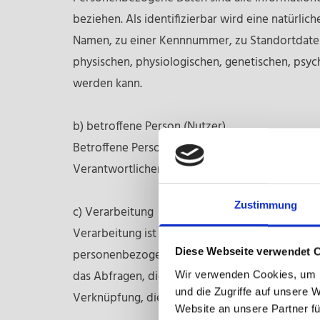
beziehen. Als identifizierbar wird eine natürli
Namen, zu einer Kennnummer, zu Standortdate
physischen, physiologischen, genetischen, psychi
werden kann.
b) betroffene Person (Nutzer)
Betroffene Person ist jede identifizierte oder
Verantwortlichen verarbeitet werden.
Zustimmung
c) Verarbeitung
Verarbeitung ist jeder mit oder ohne Hilfe au
Diese Webseite verwendet 
personenbezogenen Daten wie das Erheben, das 
das Abfragen, die Verwendung, die Offenlegung
Wir verwenden Cookies, um I
und die Zugriffe auf unsere 
Verknüpfung, die Einschränkung, das Löschen o
Website an unsere Partner fü