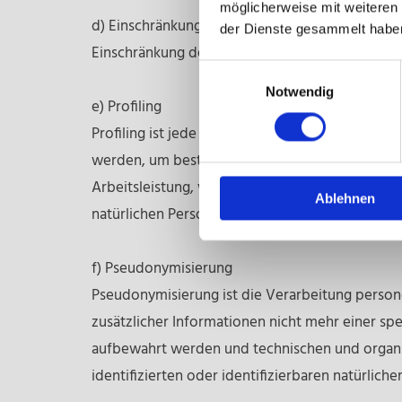
möglicherweise mit weiteren
d) Einschränkung der Verarbeitung
der Dienste gesammelt habe
Einschränkung der Verarbeitung ist die Markie
Einwilligungsauswahl
Notwendig
e) Profiling
Profiling ist jede Art der automatisierten Ve
werden, um bestimmte persönliche Aspekte, die
Arbeitsleistung, wirtschaftlicher Lage, Gesundhe
Ablehnen
natürlichen Person zu analysieren oder vorherz
f) Pseudonymisierung
Pseudonymisierung ist die Verarbeitung perso
zusätzlicher Informationen nicht mehr einer s
aufbewahrt werden und technischen und organi
identifizierten oder identifizierbaren natürlic