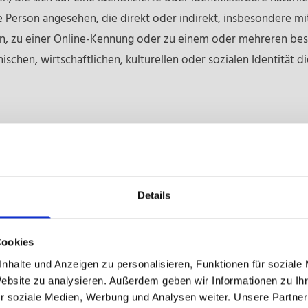
che Person angesehen, die direkt oder indirekt, insbesondere
n, zu einer Online-Kennung oder zu einem oder mehreren be
schen, wirtschaftlichen, kulturellen oder sozialen Identität die
 identifizierbare natürliche Person, deren personenbezogene D
Details
tomatisierter Verfahren ausgeführte Vorgang oder jede solch
Cookies
Erfassen, die Organisation, das Ordnen, die Speicherung, d
 durch Übermittlung, Verbreitung oder eine andere Form der 
nhalte und Anzeigen zu personalisieren, Funktionen für soziale
Website zu analysieren. Außerdem geben wir Informationen zu I
der die Vernichtung.
r soziale Medien, Werbung und Analysen weiter. Unsere Partner