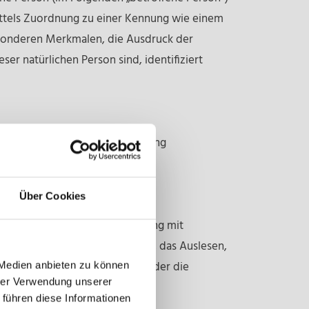
 mittels Zuordnung zu einer Kennung wie einem
sonderen Merkmalen, die Ausdruck der
ser natürlichen Person sind, identifiziert
aten von dem für die Verarbeitung
Über Cookies
e Vorgangsreihe im Zusammenhang mit
ie Anpassung oder Veränderung, das Auslesen,
Bereitstellung, den Abgleich oder die
 Medien anbieten zu können
hrer Verwendung unserer
 führen diese Informationen