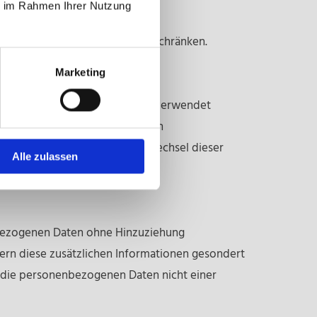
ie im Rahmen Ihrer Nutzung
e künftige Verarbeitung einzuschränken.
Marketing
 diese personenbezogenen Daten verwendet
besondere, um Aspekte bezüglich
lten, Aufenthaltsort oder Ortswechsel dieser
Alle zulassen
nbezogenen Daten ohne Hinzuziehung
ern diese zusätzlichen Informationen gesondert
 die personenbezogenen Daten nicht einer